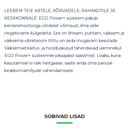
LEEBEM TEIE KÄTELE, KÕRVADELE, RAHAKOTILE JA
KESKKONNALE. EGO Power+ süsteem pakub
bensiinimootoriga võrdelist võimsust, ilma selle
negatiivsete külgedeta. See on lihtsam, puhtam, vaiksem ja
väiksema vibratsiooni tõttu on seda mugavam kasutada.
Väiksemad käitus- ja hoolduskulud tähendavad üleminekul
EGO Power+ süsteemile pikaajalist säästmist. Lisaks, kuna
kasutamisel ei teki heitgaase, saate anda oma panuse
keskkonnamõjude vähendamisele.
SOBIVAD LISAD