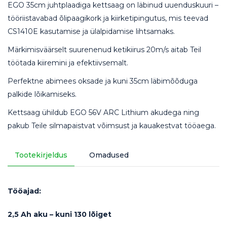
EGO 35cm juhtplaadiga kettsaag on läbinud uuenduskuuri –
tööriistavabad õlipaagikork ja kiirketipingutus, mis teevad
CS1410E kasutamise ja ülalpidamise lihtsamaks.
Märkimisväärselt suurenenud ketikiirus 20m/s aitab Teil
töötada kiiremini ja efektiivsemalt.
Perfektne abimees oksade ja kuni 35cm läbimõõduga
palkide lõikamiseks.
Kettsaag ühildub EGO 56V ARC Lithium akudega ning
pakub Teile silmapaistvat võimsust ja kauakestvat tööaega.
Tootekirjeldus
Omadused
Tööajad:
2,5 Ah aku – kuni 130 lõiget