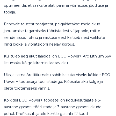
optimeerida, et saaksite alati parima võimsuse, jõudluse ja
tööaja.
Erinevalt teistest tootjatest, paigaldatakse meie akud
jahutamise tagamiseks tööriistadest väljapoole, mitte
nende sisse. Tolmu ja niiskuse eest kaitseb neid vaikkate
ning lööke ja vibratsiooni neelav korpus.
Kui tuleb aeg akut laadida, on EGO Power+ Arc Lithium 56V
liitiumaku kõige kiiremini laetav aku.
Üks ja sama Arc liitiumaku sobib kasutamiseks kõikide EGO
Power+ tootesarja tööriistadega. Klõpsake aku külge ja
olete töötamiseks valmis.
Kõikidel EGO Power+ toodetel on kodukasutajatele 5-
aastane garantii tööriistade ja 3-aastane garantii akude
puhul. Profikasutajatele kehtib garantii 12 kuud.