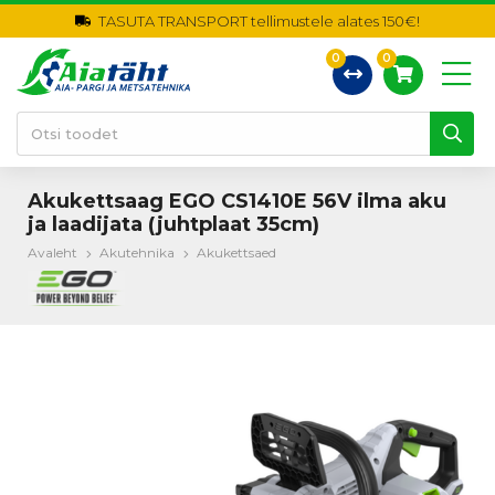
TASUTA TRANSPORT tellimustele alates 150€!
0
0
Akukettsaag EGO CS1410E 56V ilma aku
ja laadijata (juhtplaat 35cm)
Avaleht
Akutehnika
Akukettsaed