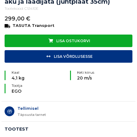
aku ja laadijata (juhtplaat 35cm)
Tootekood: CS1410E
299,00
€
TASUTA Transport
LISA OSTUKORVI
LISA VÕRDLUSESSE
Kaal
Keti kiirus
4,1 kg
20 m/s
Tootja
EGO
Tellimisel
Täpsusta tarnet
TOOTEST