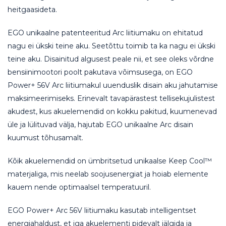
heitgaasideta.
EGO unikaalne patenteeritud Arc liitiumaku on ehitatud
nagu ei ükski teine aku. Seetõttu toimib ta ka nagu ei ükski
teine aku. Disainitud algusest peale nii, et see oleks võrdne
bensiinimootori poolt pakutava võimsusega, on EGO
Power+ 56V Arc liitiumakul uuenduslik disain aku jahutamise
maksimeerimiseks. Erinevalt tavapärastest tellisekujulistest
akudest, kus akuelemendid on kokku pakitud, kuumenevad
üle ja lülituvad välja, hajutab EGO unikaalne Arc disain
kuumust tõhusamalt.
Kõik akuelemendid on ümbritsetud unikaalse Keep Cool™
materjaliga, mis neelab soojusenergiat ja hoiab elemente
kauem nende optimaalsel temperatuuril.
EGO Power+ Arc 56V liitiumaku kasutab intelligentset
energiahaldust, et iga akuelementi pidevalt jälgida ja