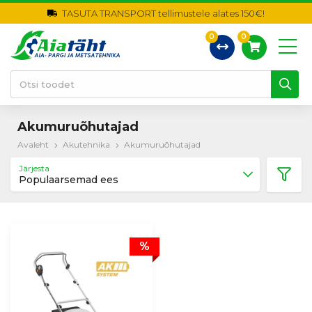
TASUTA TRANSPORT tellimustele alates 150€!
0
0
Akumuruõhutajad
Avaleht
Akutehnika
Akumuruõhutajad
Järjesta
Populaarsemad ees
%