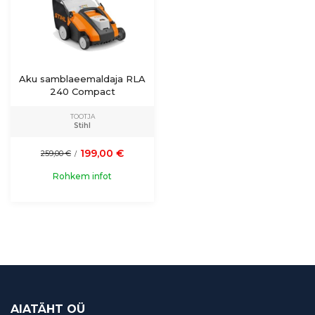
Aku samblaeemaldaja RLA
240 Compact
TOOTJA
Stihl
199,00 €
259,00 €
/
Rohkem infot
AIATÄHT OÜ