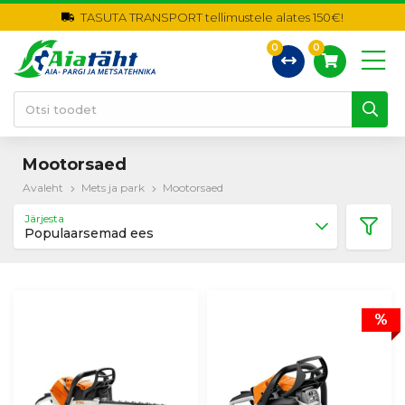
TASUTA TRANSPORT tellimustele alates 150€!
0
0
Mootorsaed
Avaleht
Mets ja park
Mootorsaed
Järjesta
Populaarsemad ees
%