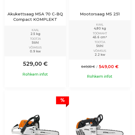
Akukettsaag MSA 70 C-BQ
Mootorsaag MS 251
Compact KOMPLEKT
KAAL
4,80 kg
KAAL
TÖÖMAHT
2.5 kg
45.6 cm³
TOOTJA
TOOTJA
Stihl
Stihl
VÕIMSUS
VÕIMSUS
0.9 kw
2.2 kw
529,00 €
549,00 €
649,00 €
/
Rohkem infot
Rohkem infot
%