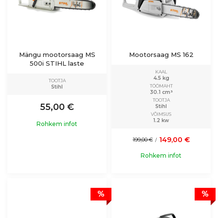
Mängu mootorsaag MS
Mootorsaag MS 162
500i STIHL laste
KAAL
4.5 kg
TOOTJA
TÖÖMAHT
Stihl
30.1 cm³
TOOTJA
55,00 €
Stihl
VÕIMSUS
1.2 kw
Rohkem infot
149,00 €
199,00 €
/
Rohkem infot
%
%