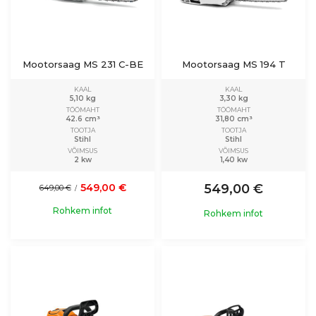
Mootorsaag MS 231 C-BE
Mootorsaag MS 194 T
KAAL
KAAL
5,10 kg
3,30 kg
TÖÖMAHT
TÖÖMAHT
42.6 cm³
31,80 cm³
TOOTJA
TOOTJA
Stihl
Stihl
VÕIMSUS
VÕIMSUS
2 kw
1,40 kw
549,00 €
549,00 €
649,00 €
/
Rohkem infot
Rohkem infot