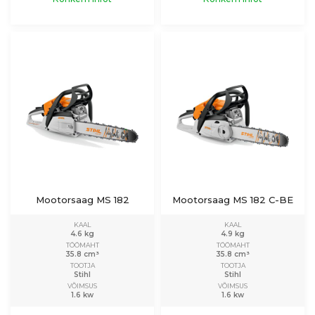
Mootorsaag MS 182
Mootorsaag MS 182 C-BE
KAAL
KAAL
4.6 kg
4.9 kg
TÖÖMAHT
TÖÖMAHT
35.8 cm³
35.8 cm³
TOOTJA
TOOTJA
Stihl
Stihl
VÕIMSUS
VÕIMSUS
1.6 kw
1.6 kw