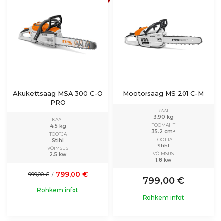
Akukettsaag MSA 300 C-O
Mootorsaag MS 201 C-M
PRO
KAAL
3,90 kg
KAAL
TÖÖMAHT
4.5 kg
35.2 cm³
TOOTJA
TOOTJA
Stihl
Stihl
VÕIMSUS
VÕIMSUS
2.5 kw
1.8 kw
799,00 €
999,00 €
/
799,00 €
Rohkem infot
Rohkem infot