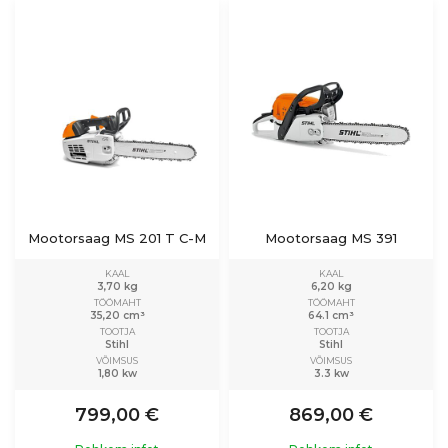
Mootorsaag MS 201 T C-M
Mootorsaag MS 391
KAAL
KAAL
3,70 kg
6,20 kg
TÖÖMAHT
TÖÖMAHT
35,20 cm³
64.1 cm³
TOOTJA
TOOTJA
Stihl
Stihl
VÕIMSUS
VÕIMSUS
1,80 kw
3.3 kw
799,00 €
869,00 €