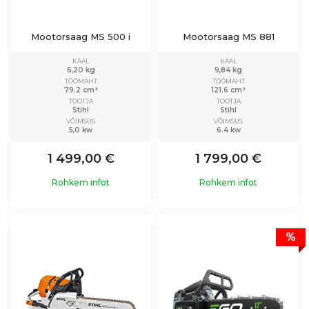
Mootorsaag MS 500 i
Mootorsaag MS 881
KAAL
KAAL
6,20 kg
9,84 kg
TÖÖMAHT
TÖÖMAHT
79.2 cm³
121.6 cm³
TOOTJA
TOOTJA
Stihl
Stihl
VÕIMSUS
VÕIMSUS
5,0 kw
6.4 kw
1 499,00 €
1 799,00 €
Rohkem infot
Rohkem infot
%