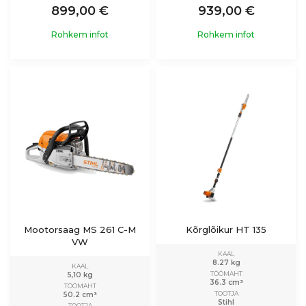
899,00 €
939,00 €
Rohkem infot
Rohkem infot
Mootorsaag MS 261 C-M
Kõrglõikur HT 135
VW
KAAL
8.27 kg
KAAL
TÖÖMAHT
5,10 kg
36.3 cm³
TÖÖMAHT
TOOTJA
50.2 cm³
Stihl
TOOTJA