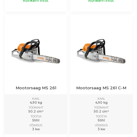
Rohkem infot
Rohkem infot
Mootorsaag MS 261
Mootorsaag MS 261 C-M
KAAL
KAAL
4,90 kg
4,90 kg
TÖÖMAHT
TÖÖMAHT
50.2 cm³
50.2 cm³
TOOTJA
TOOTJA
Stihl
Stihl
VÕIMSUS
VÕIMSUS
3 kw
3 kw