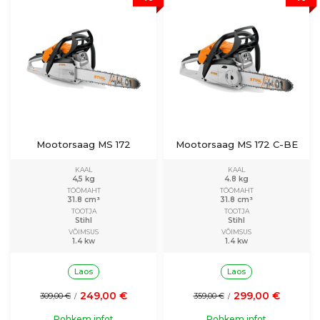
Mootorsaag MS 172
Mootorsaag MS 172 C-BE
KAAL
KAAL
4,5 kg
4.8 kg
TÖÖMAHT
TÖÖMAHT
31.8 cm³
31.8 cm³
TOOTJA
TOOTJA
Stihl
Stihl
VÕIMSUS
VÕIMSUS
1.4 kw
1.4 kw
Laos
Laos
249,00 €
299,00 €
309,00 €
359,00 €
/
/
Rohkem infot
Rohkem infot