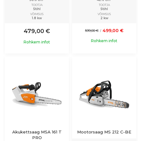
TOOTJA
TOOTJA
Stihl
Stihl
VÕIMSUS
VÕIMSUS
1.8 kw
2 kw
479,00 €
499,00 €
599,00 €
/
Rohkem infot
Rohkem infot
Akukettsaag MSA 161 T
Mootorsaag MS 212 C-BE
PRO