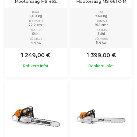
Mootorsaag MS 462
Mootorsaag MS 661 C-M
KAAL
KAAL
6,00 kg
7,40 kg
TÖÖMAHT
TÖÖMAHT
72.2 cm³
91.1 cm³
TOOTJA
TOOTJA
Stihl
Stihl
VÕIMSUS
VÕIMSUS
4.4 kw
5.4 kw
1 249,00 €
1 399,00 €
Rohkem infot
Rohkem infot