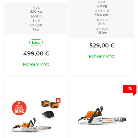
KAAL
4,9 kg
KAAL
TÖÖMAHT
2,10 kg
38.6 cm³
TOOTJA
TOOTJA
Stihl
Stihl
VÕIMSUS
VÕIMSUS
1 kw
1,8 kw
Laos
529,00 €
499,00 €
Rohkem infot
Rohkem infot
%