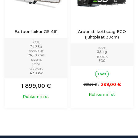
Betoonilõikur GS 461
Arboristi kettsaag EGO
(juhtplaat 30cm)
KAAL
7,60 kg
KAAL
TÖÖMAHT
3,5 kg
76,50 cm³
TOOTJA
TOOTJA
EGO
Stihl
VÕIMSUS
4,30 kw
Laos
299,00 €
399,00 €
1 899,00 €
/
Rohkem infot
Rohkem infot