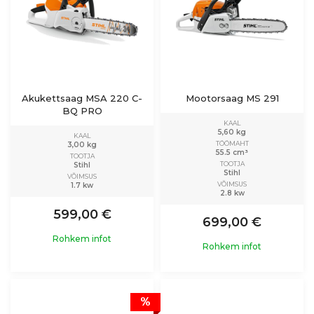
Akukettsaag MSA 220 C-
Mootorsaag MS 291
BQ PRO
KAAL
5,60 kg
KAAL
TÖÖMAHT
3,00 kg
55.5 cm³
TOOTJA
TOOTJA
Stihl
Stihl
VÕIMSUS
VÕIMSUS
1.7 kw
2.8 kw
599,00 €
699,00 €
Rohkem infot
Rohkem infot
%