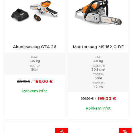
Akuoksasaag GTA 26
Mootorsaag MS 162 C-BE
KAAL
KAAL
1,45 kg
4.8 kg
TOOTJA
TÖÖMAHT
Stihl
30.1 cm³
TOOTJA
Stihl
189,00 €
239,00 €
/
VÕIMSUS
1.2 kw
Rohkem infot
199,00 €
299,00 €
/
Rohkem infot
%
%