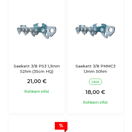
Saekett 3/8 PS3 1,3mm
Saekett 3/8 PMMC3
52hm (35cm HQ)
1,1mm 50hm
21,00 €
Laos
18,00 €
Rohkem infot
Rohkem infot
%