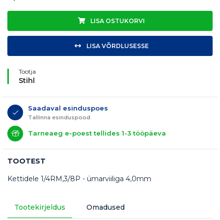
LISA OSTUKORVI
LISA VÕRDLUSESSE
Tootja
Stihl
Saadaval esinduspoes
Tallinna esinduspood
Tarneaeg e-poest tellides 1-3 tööpäeva
TOOTEST
Kettidele 1/4RM,3/8P - ümarviiliga 4,0mm
Tootekirjeldus
Omadused