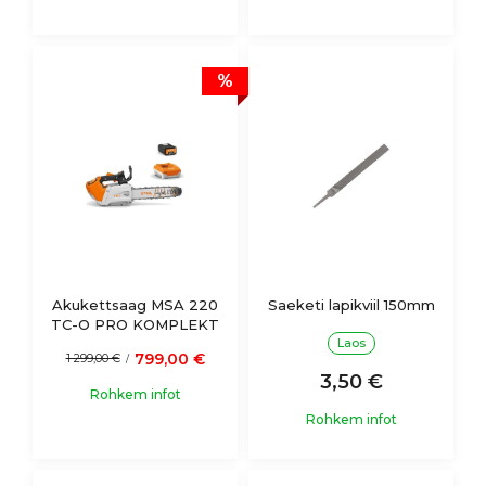
%
Akukettsaag MSA 220
Saeketi lapikviil 150mm
TC-O PRO KOMPLEKT
Laos
799,00 €
1 299,00 €
/
3,50 €
Rohkem infot
Rohkem infot