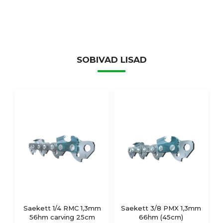
SOBIVAD LISAD
Saekett 1/4 RMC 1,3mm
Saekett 3/8 PMX 1,3mm
56hm carving 25cm
66hm (45cm)