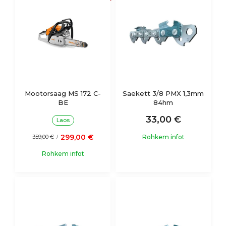
Mootorsaag MS 172 C-
Saekett 3/8 PMX 1,3mm
BE
84hm
33,00 €
Laos
299,00 €
Rohkem infot
359,00 €
/
Rohkem infot