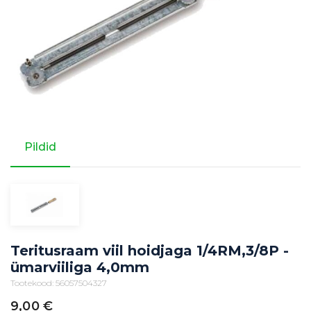
Pildid
Teritusraam viil hoidjaga 1/4RM,3/8P -
ümarviiliga 4,0mm
Tootekood: 56057504327
9,00
€