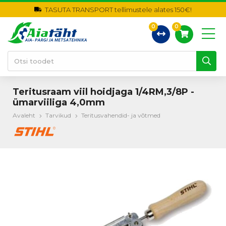
TASUTA TRANSPORT tellimustele alates 150€!
0
0
Teritusraam viil hoidjaga 1/4RM,3/8P -
ümarviiliga 4,0mm
Avaleht
Tarvikud
Teritusvahendid- ja võtmed